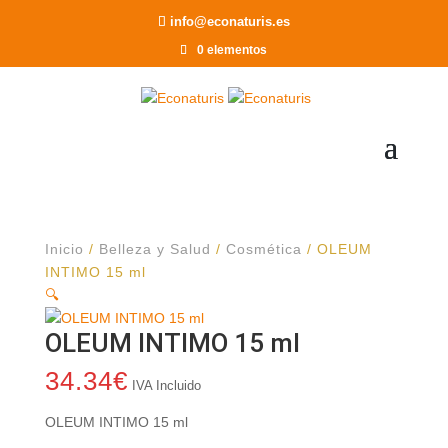
Recomendar a un Amigo
info@econaturis.es
0 elementos
Inicio
/
Belleza y Salud
/
Cosmética
/ OLEUM
INTIMO 15 ml
🔍
OLEUM INTIMO 15 ml
34.34
€
IVA Incluido
OLEUM INTIMO 15 ml