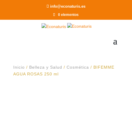
Recomendar a un Amigo
info@econaturis.es
0 elementos
Inicio
/
Belleza y Salud
/
Cosmética
/ BIFEMME
AGUA ROSAS 250 ml