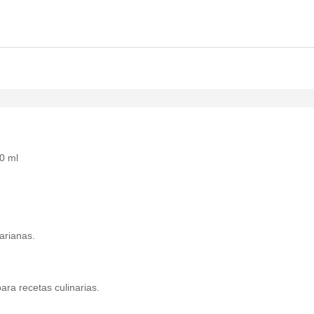
0 ml
.
arianas.
ra recetas culinarias.