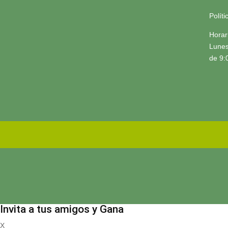
Polít
Horar
Lunes
de 9:
Invita a tus amigos y Gana
X