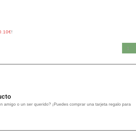
0.10
€
!
ucto
un amigo o un ser querido? ¡Puedes comprar una tarjeta regalo para