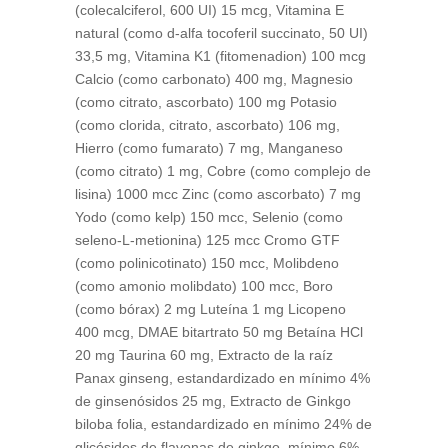
(colecalciferol, 600 UI) 15 mcg, Vitamina E
natural (como d-alfa tocoferil succinato, 50 UI)
33,5 mg, Vitamina K1 (fitomenadion) 100 mcg
Calcio (como carbonato) 400 mg, Magnesio
(como citrato, ascorbato) 100 mg Potasio
(como clorida, citrato, ascorbato) 106 mg,
Hierro (como fumarato) 7 mg, Manganeso
(como citrato) 1 mg, Cobre (como complejo de
lisina) 1000 mcc Zinc (como ascorbato) 7 mg
Yodo (como kelp) 150 mcc, Selenio (como
seleno-L-metionina) 125 mcc Cromo GTF
(como polinicotinato) 150 mcc, Molibdeno
(como amonio molibdato) 100 mcc, Boro
(como bórax) 2 mg Luteína 1 mg Licopeno
400 mcg, DMAE bitartrato 50 mg Betaína HCl
20 mg Taurina 60 mg, Extracto de la raíz
Panax ginseng, estandardizado en mínimo 4%
de ginsenósidos 25 mg, Extracto de Ginkgo
biloba folia, estandardizado en mínimo 24% de
glicósides de flavonas de ginkgo, mínimo 6%