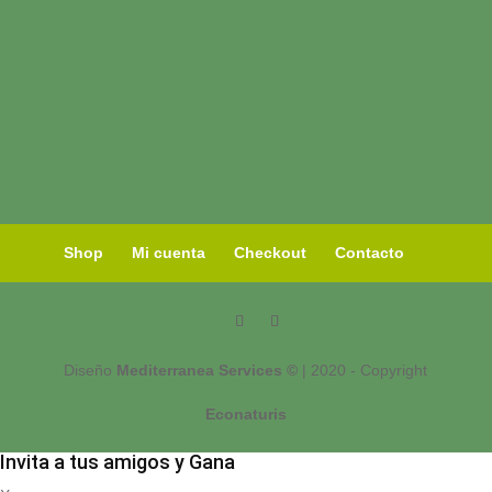
Shop
Mi cuenta
Checkout
Contacto
Diseño
Mediterranea Services ©
| 2020 - Copyright
Econaturis
Invita a tus amigos y Gana