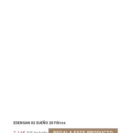
EDENSAN 02 SUEÑO 20 Filtros
7.14
€
REGALA ESTE PRODUCTO
IVA Incluido