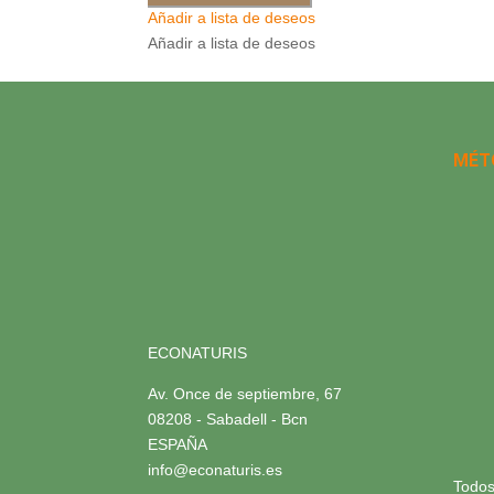
Añadir a lista de deseos
Añadir a lista de deseos
MÉT
ECONATURIS
Av. Once de septiembre, 67
08208 - Sabadell - Bcn
ESPAÑA
info@econaturis.es
Todos