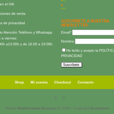
yen el IVA
ciones de venta
SUSCRÍBETE A NUESTRA
ica de privacidad
NEWSLETTER:
Email*
io Atención Teléfono y Whatsapp
 a viernes:
Nombre
00h a13:00h y de 16:00 a 19:00h
He leído y acepto la
POLÍTIC
PRIVACIDAD
Shop
Mi cuenta
Checkout
Contacto
Diseño
Mediterranea Services ©
| 2020 - Copyright
Econaturis