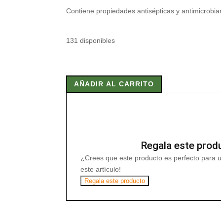
Contiene propiedades antisépticas y antimicrobian
131 disponibles
MIRRA
40
AÑADIR AL CARRITO
gr
cantidad
Regala este prod
¿Crees que este producto es perfecto para 
este artículo!
Regala este producto