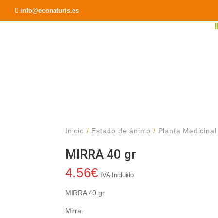
Recomendar a un Amigo
info@econaturis.es
Inicio
/
Estado de ánimo
/
Planta Medicinal
MIRRA 40 gr
4.56
€
IVA Incluido
MIRRA 40 gr
Mirra.