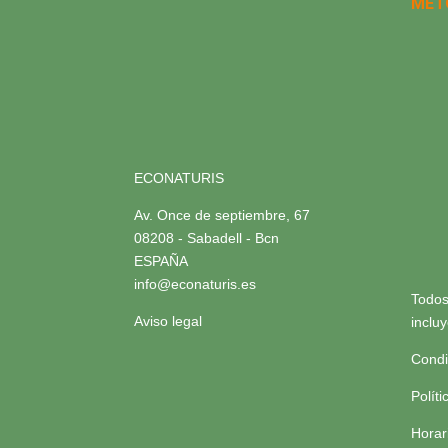
MÉT
ECONATURIS
Av. Once de septiembre, 67
08208 - Sabadell - Bcn
ESPAÑA
info@econaturis.es
Todos
Aviso legal
inclu
Condi
Polít
Horar