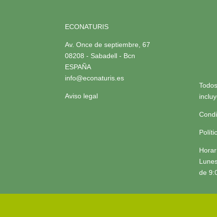
ECONATURIS
Av. Once de septiembre, 67
08208 - Sabadell - Bcn
ESPAÑA
info@econaturis.es
Todos
Aviso legal
inclu
Condi
Polít
Horar
Lunes
de 9: