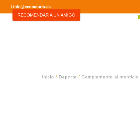
info@econaturis.es
RECOMENDAR A UN AMIGO
Inicio
/
Deporte
/
Complemento alimenticio