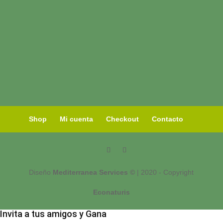
Shop
Mi cuenta
Checkout
Contacto
Diseño
Mediterranea Services ©
| 2020 - Copyright
Econaturis
Invita a tus amigos y Gana