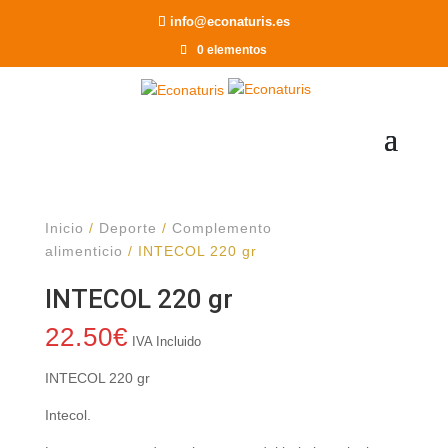
Recomendar a un Amigo
info@econaturis.es
0 elementos
Inicio
/
Deporte
/
Complemento
alimenticio
/ INTECOL 220 gr
INTECOL 220 gr
22.50
€
IVA Incluido
INTECOL 220 gr
Intecol.