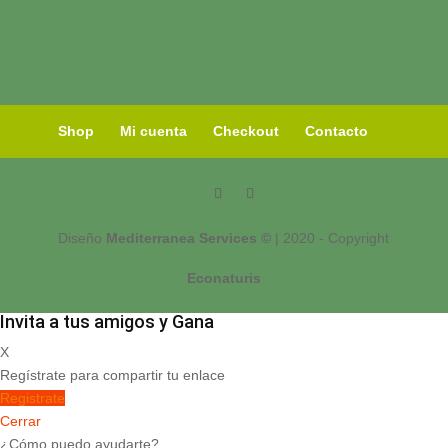
Shop
Mi cuenta
Checkout
Contacto
Diseño
Mediterranea Services ©
| 2020 - Copyright
Econaturis
Invita a tus amigos y Gana
X
Regístrate para compartir tu enlace
Registrate
Cerrar
¿Cómo puedo ayudarte?