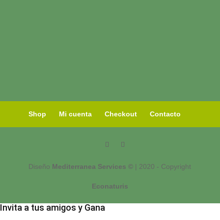
Shop
Mi cuenta
Checkout
Contacto
Diseño
Mediterranea Services ©
| 2020 - Copyright
Econaturis
Invita a tus amigos y Gana