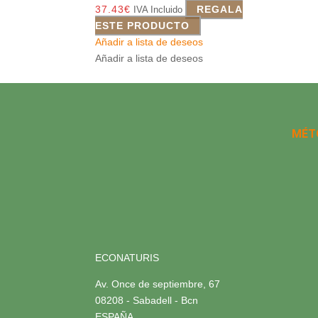
37.43
€
REGALA
IVA Incluido
ESTE PRODUCTO
Añadir a lista de deseos
Añadir a lista de deseos
MÉT
ECONATURIS
Av. Once de septiembre, 67
08208 - Sabadell - Bcn
ESPAÑA