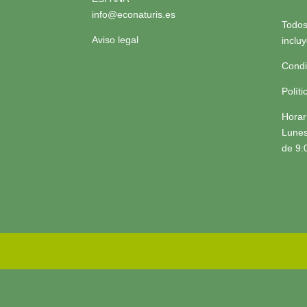
info@econaturis.es
Todos
Aviso legal
inclu
Condi
Polít
Horar
Lunes
de 9: