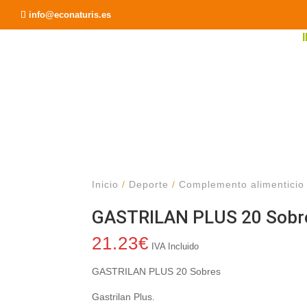
Recomendar a un Amigo
info@econaturis.es
Inicio
/
Deporte
/
Complemento alimenticio
GASTRILAN PLUS 20 Sobr
21.23
€
IVA Incluido
GASTRILAN PLUS 20 Sobres
Gastrilan Plus.