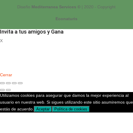
Diseño
Mediterranea Services ©
| 2020 - Copyright
Econaturis
Invita a tus amigos y Gana
X
Registrate
Cerrar
Utilizamos cookies para asegurar que damos la mejor experiencia al
usuario en nuestra web. Si sigues utilizando este sitio asumiremos que
estás de acuerdo.
Aceptar
Política de cookies