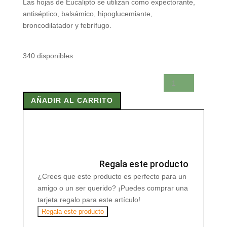
Las hojas de Eucalipto se utilizan como expectorante,
antiséptico, balsámico, hipoglucemiante,
broncodilatador y febrífugo.
340 disponibles
EUCALIPTO
HOJA
AÑADIR AL CARRITO
90
gr
cantidad
Regala este producto
¿Crees que este producto es perfecto para un
amigo o un ser querido? ¡Puedes comprar una
tarjeta regalo para este artículo!
Regala este producto