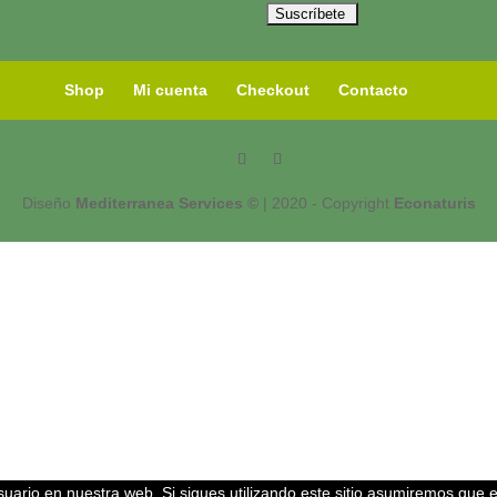
Shop
Mi cuenta
Checkout
Contacto
Diseño
Mediterranea Services ©
| 2020 - Copyright
Econaturis
uario en nuestra web. Si sigues utilizando este sitio asumiremos que 