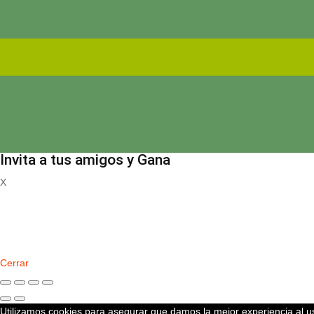
Invita a tus amigos y Gana
X
Registrate
Cerrar
Utilizamos cookies para asegurar que damos la mejor experiencia al us