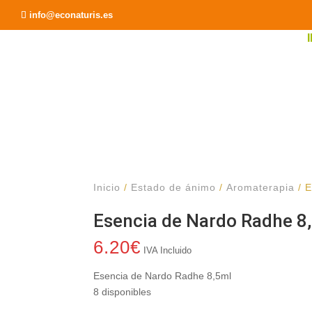
Recomendar a un Amigo
info@econaturis.es
Inicio
/
Estado de ánimo
/
Aromaterapia
/ E
Esencia de Nardo Radhe 8
6.20
€
IVA Incluido
Esencia de Nardo Radhe 8,5ml
8 disponibles