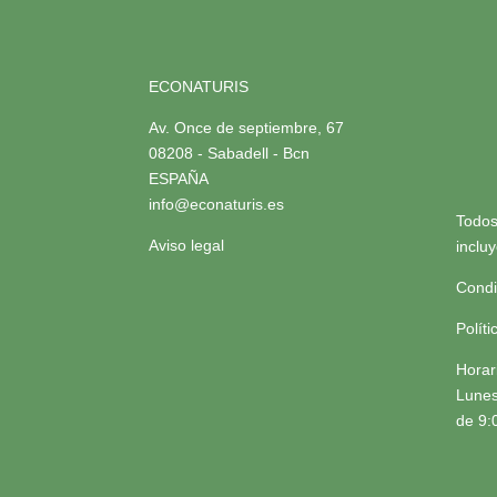
ECONATURIS
Av. Once de septiembre, 67
08208 - Sabadell - Bcn
ESPAÑA
info@econaturis.es
Todos
Aviso legal
inclu
Condi
Polít
Horar
Lunes
de 9: