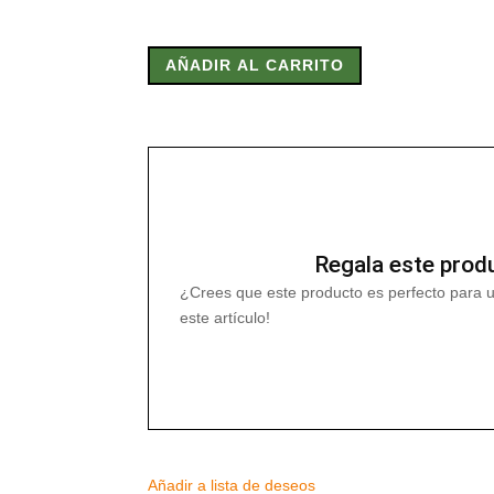
Esencia
de
AÑADIR AL CARRITO
Nardo
Radhe
8,5ml
cantidad
Regala este prod
¿Crees que este producto es perfecto para 
este artículo!
Añadir a lista de deseos