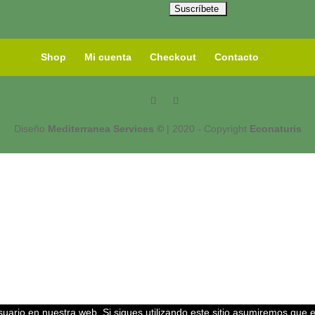
Shop
Mi cuenta
Checkout
Contacto
Diseño
Mediterranea Services ©
| 2020 - Copyright
Econaturis
uario en nuestra web. Si sigues utilizando este sitio asumiremos que 