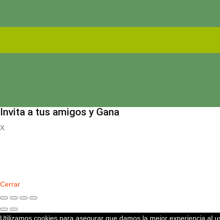
Invita a tus amigos y Gana
X
Registrate
Cerrar
Utilizamos cookies para asegurar que damos la mejor experiencia al us