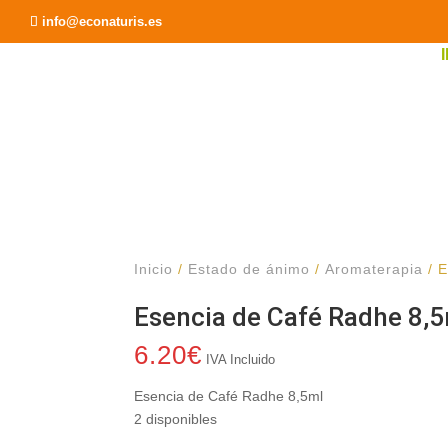
Recomendar a un Amigo
info@econaturis.es
Inicio
/
Estado de ánimo
/
Aromaterapia
/ E
Esencia de Café Radhe 8,
6.20
€
IVA Incluido
Esencia de Café Radhe 8,5ml
2 disponibles