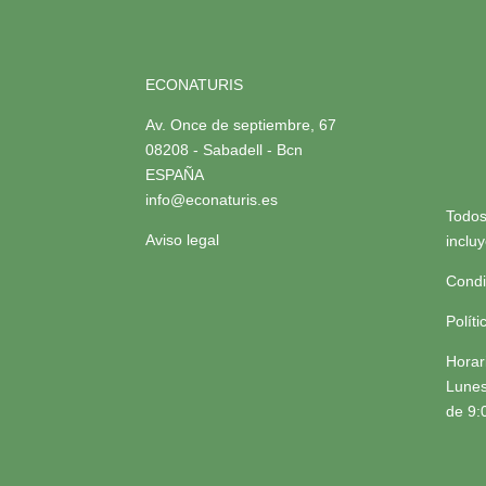
ECONATURIS
Av. Once de septiembre, 67
08208 - Sabadell - Bcn
ESPAÑA
info@econaturis.es
Todos
Aviso legal
inclu
Condi
Polít
Horar
Lunes
de 9: