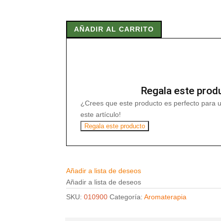
Esencia
de
AÑADIR AL CARRITO
Café
Radhe
8,5ml
cantidad
Regala este prod
¿Crees que este producto es perfecto para 
este artículo!
Regala este producto
Añadir a lista de deseos
Añadir a lista de deseos
SKU:
010900
Categoría:
Aromaterapia