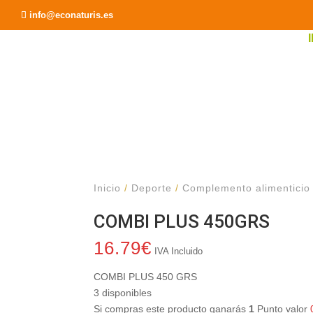
Recomendar a un Amigo
info@econaturis.es
Inicio
/
Deporte
/
Complemento alimenticio
COMBI PLUS 450GRS
16.79
€
IVA Incluido
COMBI PLUS 450 GRS
3 disponibles
Si compras este producto ganarás
1
Punto valor