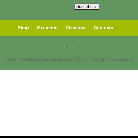
Shop
Mi cuenta
Checkout
Contacto
Diseño
Mediterranea Services ©
| 2020 - Copyright
Econaturis