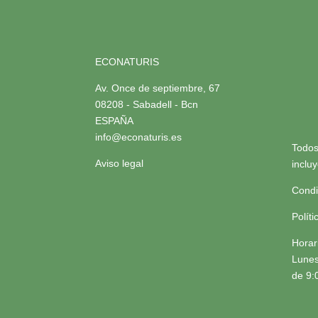
ECONATURIS
Av. Once de septiembre, 67
08208 - Sabadell - Bcn
ESPAÑA
info@econaturis.es
Todos
Aviso legal
inclu
Condi
Polít
Horar
Lunes
de 9: