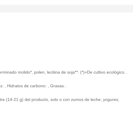
minado molido*, polen, lecitina de soja**. (*)=De cultivo ecológico. .
s: , Hidratos de carbono: , Grasas: .
re (14-21 g) del producto, solo o con zumos de leche, yogures,