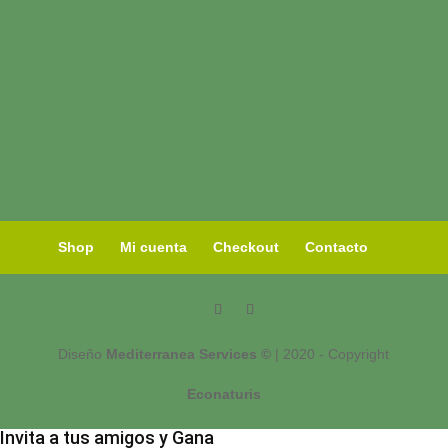
Shop
Mi cuenta
Checkout
Contacto
Diseño
Mediterranea Services ©
| 2020 - Copyright
Econaturis
Invita a tus amigos y Gana