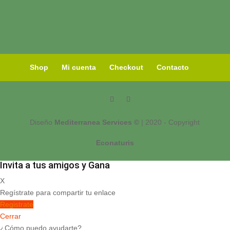
Shop
Mi cuenta
Checkout
Contacto
Diseño
Mediterranea Services ©
| 2020 - Copyright
Econaturis
Invita a tus amigos y Gana
X
Regístrate para compartir tu enlace
Registrate
Cerrar
¿Cómo puedo ayudarte?