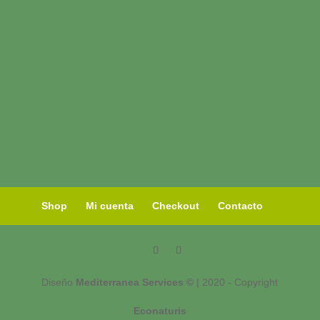
Shop
Mi cuenta
Checkout
Contacto
Diseño
Mediterranea Services ©
| 2020 - Copyright
Econaturis