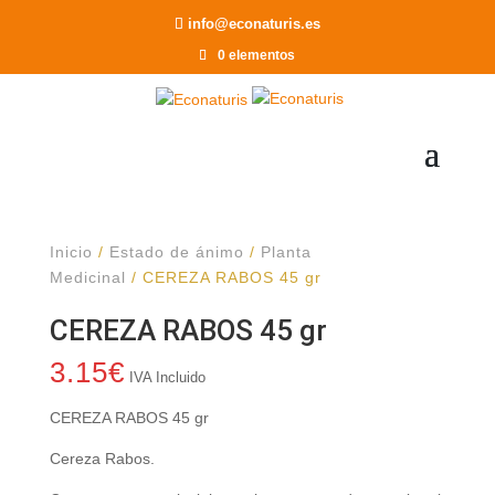
Recomendar a un Amigo
info@econaturis.es
0 elementos
Inicio
/
Estado de ánimo
/
Planta
Medicinal
/ CEREZA RABOS 45 gr
CEREZA RABOS 45 gr
3.15
€
IVA Incluido
CEREZA RABOS 45 gr
Cereza Rabos.