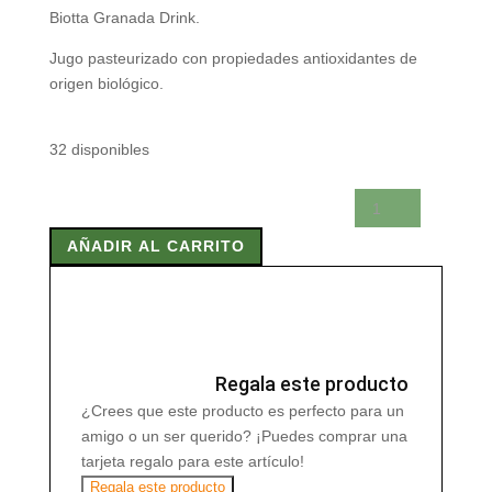
Biotta Granada Drink.
Jugo pasteurizado con propiedades antioxidantes de
origen biológico.
32 disponibles
BIOTTA
GRANADA
AÑADIR AL CARRITO
DRINK
500
ml
cantidad
Regala este producto
¿Crees que este producto es perfecto para un
amigo o un ser querido? ¡Puedes comprar una
tarjeta regalo para este artículo!
Regala este producto