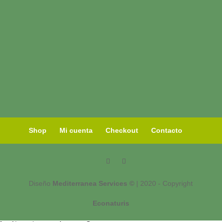
Shop
Mi cuenta
Checkout
Contacto
Diseño
Mediterranea Services ©
| 2020 - Copyright
Econaturis