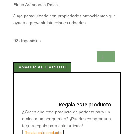
Biotta Arándanos Rojos.
Jugo pasteurizado con propiedades antioxidantes que
ayuda a prevenir infecciones urinarias.
92 disponibles
BIOTTA
ARANDANOS
AÑADIR AL CARRITO
ROJOS
500
ml
cantidad
Regala este producto
¿Crees que este producto es perfecto para un
amigo o un ser querido? ¡Puedes comprar una
tarjeta regalo para este artículo!
Regala este producto