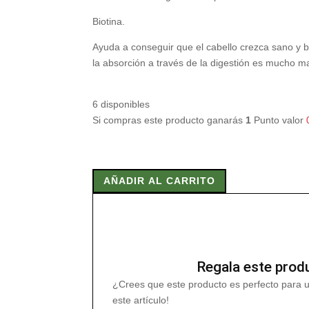
Biotina.
Ayuda a conseguir que el cabello crezca sano y br
la absorción a través de la digestión es mucho ma
6 disponibles
Si compras este producto ganarás
1
Punto valor
BIOTINA
300
AÑADIR AL CARRITO
mcg
100
Comp
cantidad
Regala este prod
¿Crees que este producto es perfecto para 
este artículo!