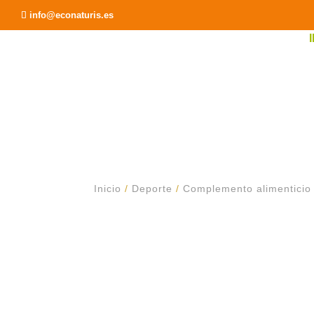
Recomendar a un Amigo
info@econaturis.es
Inicio
/
Deporte
/
Complemento alimenticio