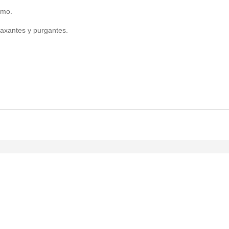
smo.
laxantes y purgantes.
.