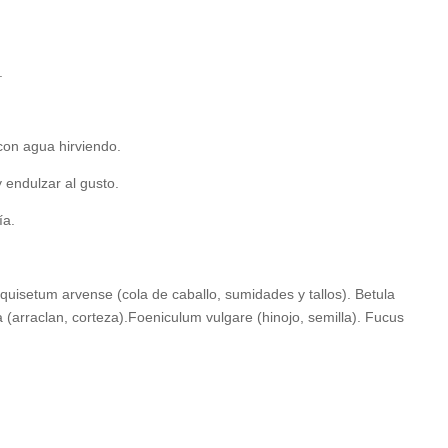
.
con agua hirviendo.
y endulzar al gusto.
ía.
 Equisetum arvense (cola de caballo, sumidades y tallos). Betula
(arraclan, corteza).Foeniculum vulgare (hinojo, semilla). Fucus