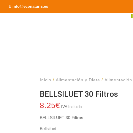
Recomendar a un Amigo
info@econaturis.es
Inicio
/
Alimentación y Dieta
/
Alimentación
BELLSILUET 30 Filtros
8.25
€
IVA Incluido
BELLSILUET 30 Filtros
Bellsiluet.