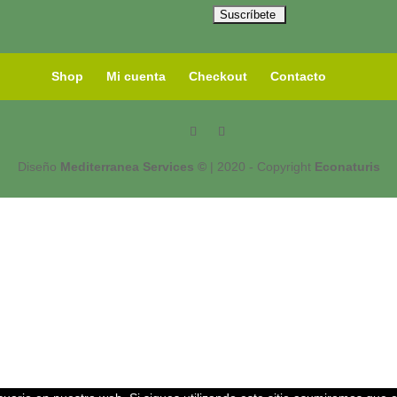
Shop
Mi cuenta
Checkout
Contacto
Diseño
Mediterranea Services ©
| 2020 - Copyright
Econaturis