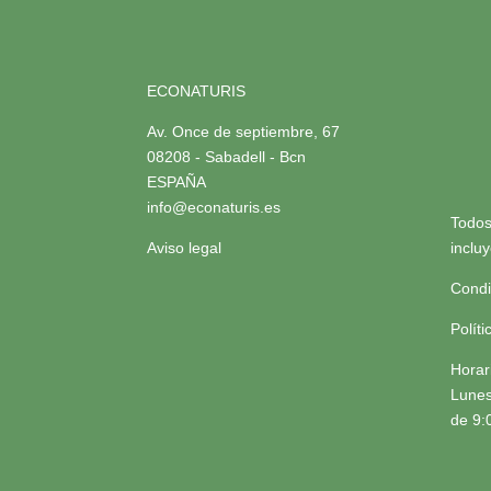
ECONATURIS
Av. Once de septiembre, 67
08208 - Sabadell - Bcn
ESPAÑA
info@econaturis.es
Todos
Aviso legal
inclu
Condi
Polít
Horar
Lunes
de 9: