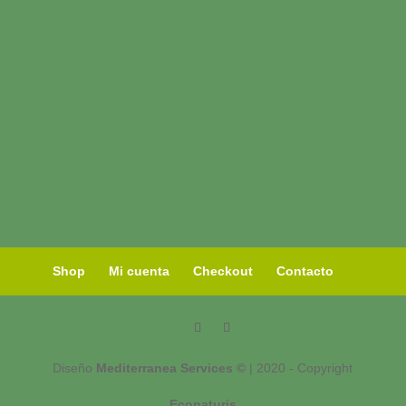
Shop
Mi cuenta
Checkout
Contacto
Diseño
Mediterranea Services ©
| 2020 - Copyright
Econaturis