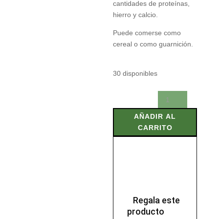
cantidades de proteínas,
hierro y calcio.
Puede comerse como
cereal o como guarnición.
30 disponibles
AMARANTO
BIO
AÑADIR AL
500
CARRITO
gr
cantidad
Regala este
producto