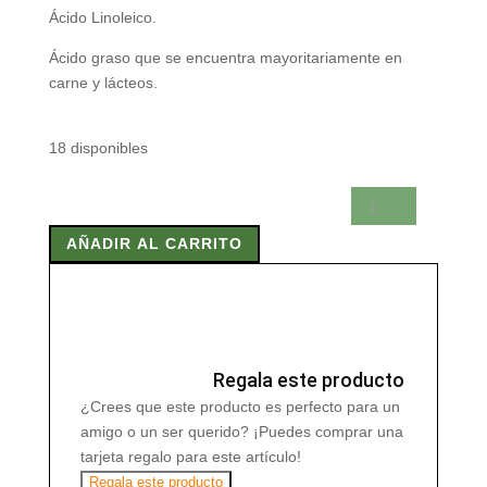
Ácido Linoleico.
Ácido graso que se encuentra mayoritariamente en
carne y lácteos.
18 disponibles
ACIDO
LINOLEICO
AÑADIR AL CARRITO
(CLA)
710
mg.
perlas
90U
cantidad
Regala este producto
¿Crees que este producto es perfecto para un
amigo o un ser querido? ¡Puedes comprar una
tarjeta regalo para este artículo!
Regala este producto