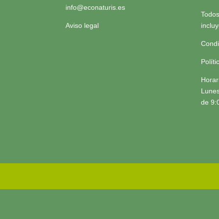
info@econaturis.es
Todos
Aviso legal
inclu
Condi
Polít
Horar
Lunes
de 9: