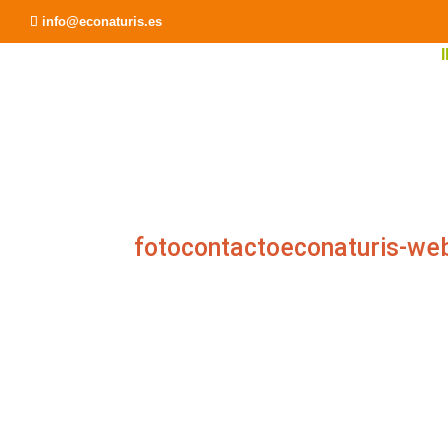
info@econaturis.es
fotocontactoeconaturis-w