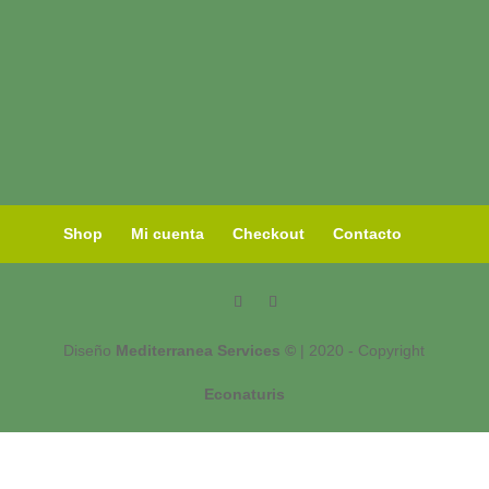
Shop
Mi cuenta
Checkout
Contacto
Diseño
Mediterranea Services ©
| 2020 - Copyright
Econaturis