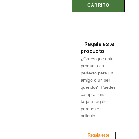
CON
CARRITO
LIMON
17
x
1,8
gr
Regala este
cantidad
producto
¿Crees que este
producto es
perfecto para un
amigo o un ser
querido? ¡Puedes
comprar una
tarjeta regalo
para este
artículo!
Regala este