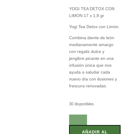
YOGI TEA DETOX CON
LIMON 17 x 1,8 gr
Yogi Tea Detox con Limón.
Combina diente de león
medianamente amargo
con regaliz dulce y
jengibre picante en una
infusión única que nos
ayuda a saludar cada
nuevo día con ilusiones y
frescura renovadas.
30 disponibles
YOGI
TEA
DETOX
AÑADIR AL