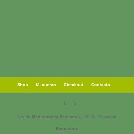
Shop
Mi cuenta
Checkout
Contacto
Diseño
Mediterranea Services ©
| 2020 - Copyright
Econaturis