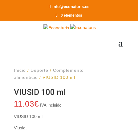
Recomendar a un Amigo
info@econaturis.es
0 elementos
Inicio
/
Deporte
/
Complemento
alimenticio
/ VIUSID 100 ml
VIUSID 100 ml
11.03
€
IVA Incluido
VIUSID 100 ml
Viusid.