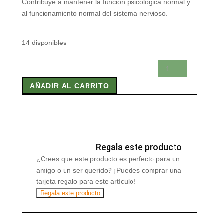
Contribuye a mantener la función psicológica normal y
al funcionamiento normal del sistema nervioso.
14 disponibles
VITAMINA
B12
AÑADIR AL CARRITO
30
ml
cantidad
Regala este producto
¿Crees que este producto es perfecto para un
amigo o un ser querido? ¡Puedes comprar una
tarjeta regalo para este artículo!
Regala este producto