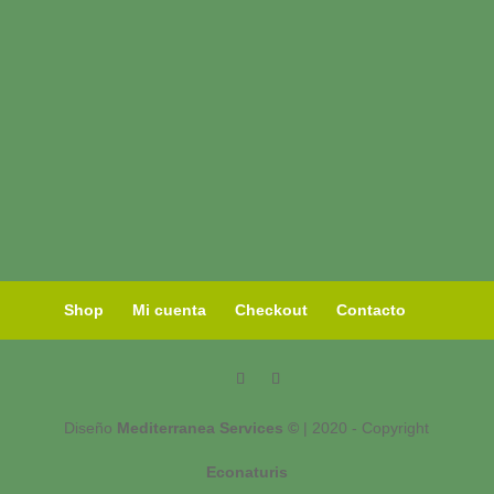
Shop
Mi cuenta
Checkout
Contacto
Diseño
Mediterranea Services ©
| 2020 - Copyright
Econaturis