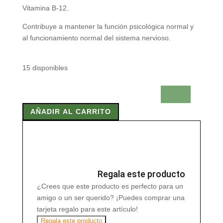
Vitamina B-12.
Contribuye a mantener la función psicológica normal y
al funcionamiento normal del sistema nervioso.
15 disponibles
VITAMINA
B12
AÑADIR AL CARRITO
200
mgrs.
x
48
RETARD
cantidad
Regala este producto
¿Crees que este producto es perfecto para un
amigo o un ser querido? ¡Puedes comprar una
tarjeta regalo para este artículo!
Regala este producto