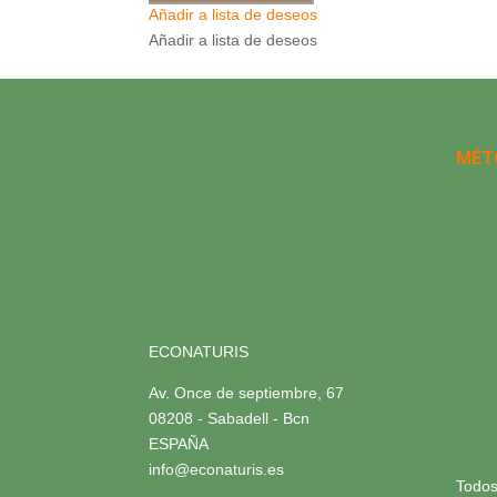
Añadir a lista de deseos
Añadir a lista de deseos
MÉT
ECONATURIS
Av. Once de septiembre, 67
08208 - Sabadell - Bcn
ESPAÑA
info@econaturis.es
Todos