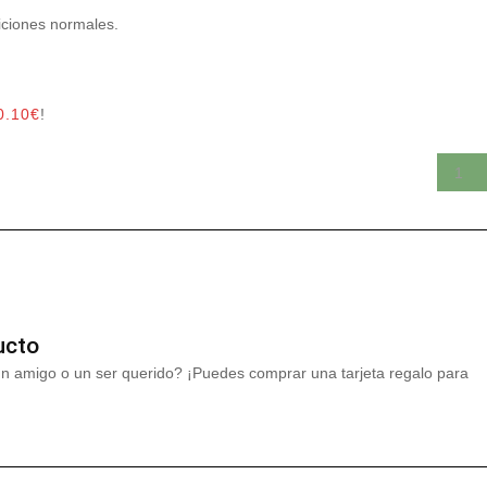
iciones normales.
0.10
€
!
ucto
un amigo o un ser querido? ¡Puedes comprar una tarjeta regalo para