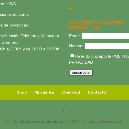
yen el IVA
ciones de venta
SUSCRÍBETE A NUESTRA
ica de privacidad
NEWSLETTER:
Email*
io Atención Teléfono y Whatsapp
 a viernes:
Nombre
00h a13:00h y de 16:00 a 19:00h
He leído y acepto la
POLÍTIC
PRIVACIDAD
Shop
Mi cuenta
Checkout
Contacto
Diseño
Mediterranea Services ©
| 2020 - Copyright
Econaturis