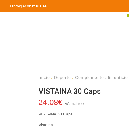
Recomendar a un Amigo
info@econaturis.es
Inicio
/
Deporte
/
Complemento alimenticio
VISTAINA 30 Caps
24.08
€
IVA Incluido
VISTAINA 30 Caps
Vistaina.