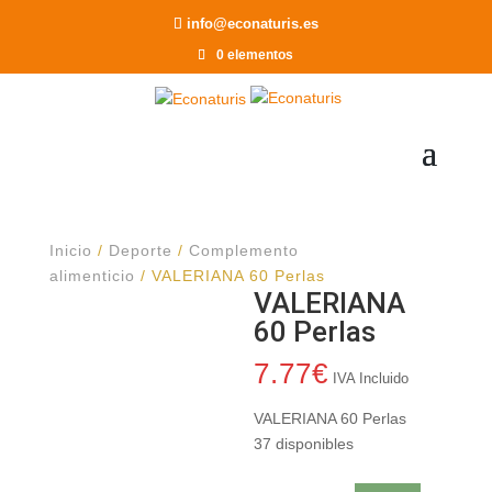
Recomendar a un Amigo
info@econaturis.es
0 elementos
Inicio
/
Deporte
/
Complemento
alimenticio
/ VALERIANA 60 Perlas
VALERIANA
60 Perlas
7.77
€
IVA Incluido
VALERIANA 60 Perlas
37 disponibles