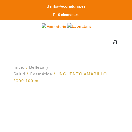
Recomendar a un Amigo
info@econaturis.es
0 elementos
Inicio
/
Belleza y
Salud
/
Cosmética
/ UNGUENTO AMARILLO
2000 100 ml