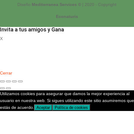
Diseño
Mediterranea Services ©
| 2020 - Copyright
Econaturis
Invita a tus amigos y Gana
X
Registrate
Cerrar
Utilizamos cookies para asegurar que damos la mejor experiencia al
usuario en nuestra web. Si sigues utilizando este sitio asumiremos que
estás de acuerdo.
Aceptar
Política de cookies