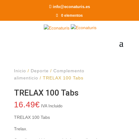
Recomendar a un Amigo
info@econaturis.es
0 elementos
Inicio
/
Deporte
/
Complemento
alimenticio
/ TRELAX 100 Tabs
TRELAX 100 Tabs
16.49
€
IVA Incluido
TRELAX 100 Tabs
Trelax.