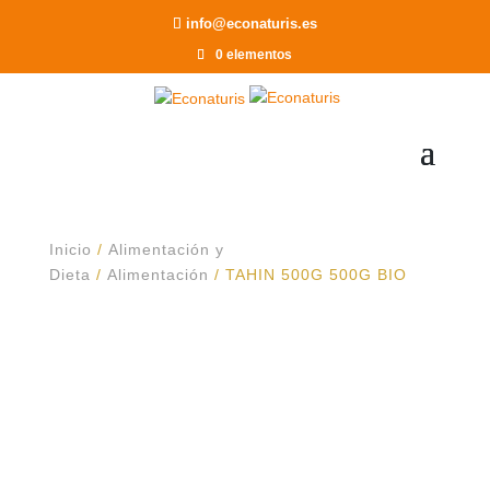
Recomendar a un Amigo
info@econaturis.es
0 elementos
Inicio
/
Alimentación y
Dieta
/
Alimentación
/ TAHIN 500G 500G BIO