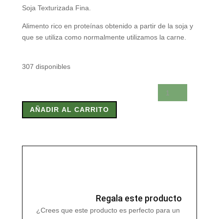
Soja Texturizada Fina.
Alimento rico en proteínas obtenido a partir de la soja y
que se utiliza como normalmente utilizamos la carne.
307 disponibles
SOJA
TEXTURIZADA
AÑADIR AL CARRITO
FINA
350
gr
cantidad
Regala este producto
¿Crees que este producto es perfecto para un