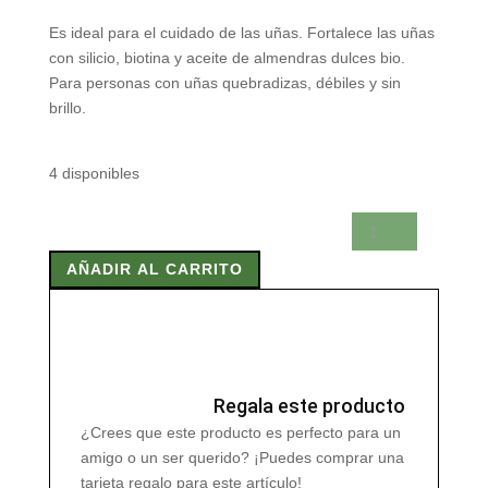
Es ideal para el cuidado de las uñas. Fortalece las uñas
con silicio, biotina y aceite de almendras dulces bio.
Para personas con uñas quebradizas, débiles y sin
brillo.
4 disponibles
SILICEA
SERUM
AÑADIR AL CARRITO
CUIDADO
UÑAS
5
ml
cantidad
Regala este producto
¿Crees que este producto es perfecto para un
amigo o un ser querido? ¡Puedes comprar una
tarjeta regalo para este artículo!