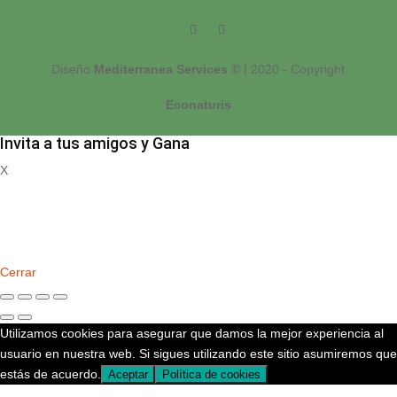
Diseño
Mediterranea Services ©
| 2020 - Copyright
Econaturis
Invita a tus amigos y Gana
X
Registrate
Cerrar
Utilizamos cookies para asegurar que damos la mejor experiencia al
usuario en nuestra web. Si sigues utilizando este sitio asumiremos que
estás de acuerdo.
Aceptar
Política de cookies