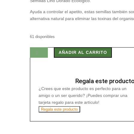
Semillas Lino Dorado Ecológico.
Ayuda a controlar el apetito, estas semillas también s
alternativa natural para eliminar las toxinas del organi
61 disponibles
SEMILLAS
AÑADIR AL CARRITO
LINO
DORADO
ECOLOGICO
500
Regala este product
GRAMOS
¿Crees que este producto es perfecto para un
cantidad
amigo o un ser querido? ¡Puedes comprar una
tarjeta regalo para este artículo!
Regala este producto