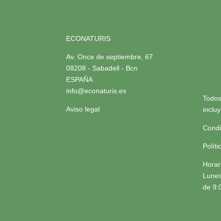
ECONATURIS
Av. Once de septiembre, 67
08208 - Sabadell - Bcn
ESPAÑA
info@econaturis.es
Todos
Aviso legal
inclu
Condi
Polít
Horar
Lunes
de 9: