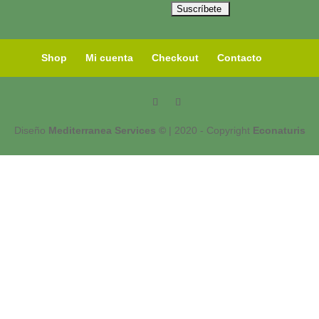
Shop
Mi cuenta
Checkout
Contacto
Diseño
Mediterranea Services ©
| 2020 - Copyright
Econaturis