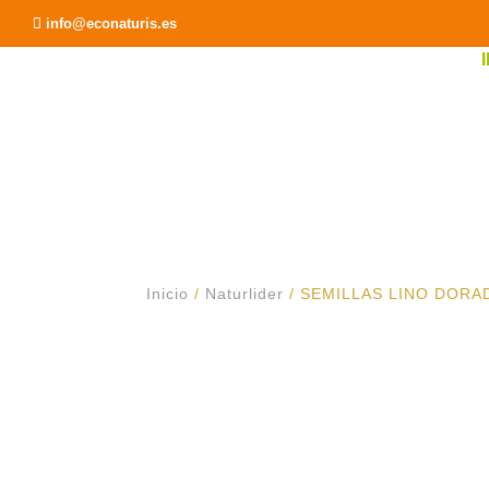
Recomendar a un Amigo
info@econaturis.es
Inicio
/
Naturlider
/ SEMILLAS LINO DOR