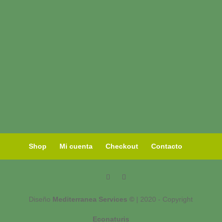
Shop
Mi cuenta
Checkout
Contacto
Diseño
Mediterranea Services ©
| 2020 - Copyright
Econaturis