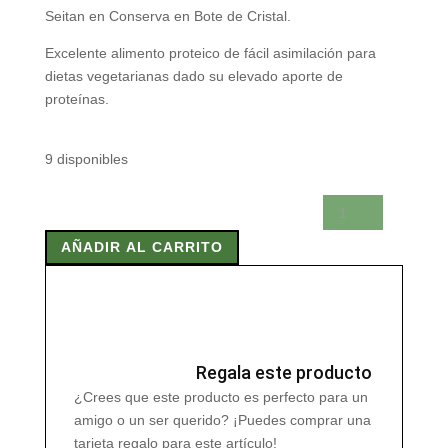
Seitan en Conserva en Bote de Cristal.
Excelente alimento proteico de fácil asimilación para
dietas vegetarianas dado su elevado aporte de
proteínas.
9 disponibles
SEITAN
EN
AÑADIR AL CARRITO
CONSERVA
BOTE
CRISTAL
BIO
440
gr
Regala este producto
cantidad
¿Crees que este producto es perfecto para un
amigo o un ser querido? ¡Puedes comprar una
tarjeta regalo para este artículo!