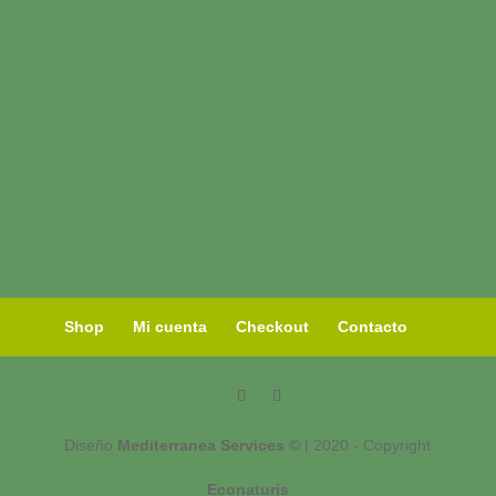
Shop
Mi cuenta
Checkout
Contacto
Diseño
Mediterranea Services ©
| 2020 - Copyright
Econaturis