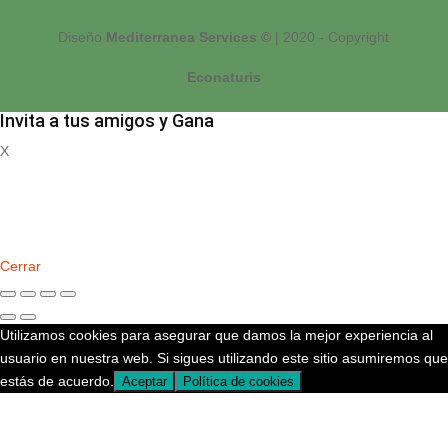
Diseño
Mediterranea Services ©
| 2020 - Copyright
Econaturis
Invita a tus amigos y Gana
X
Registrate
Cerrar
Utilizamos cookies para asegurar que damos la mejor experiencia al
usuario en nuestra web. Si sigues utilizando este sitio asumiremos que
estás de acuerdo.
Aceptar
Política de cookies