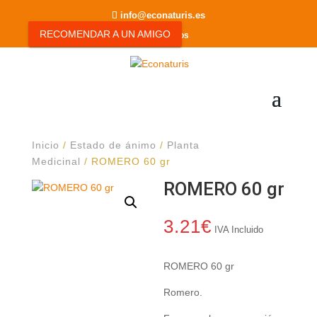
info@econaturis.es
RECOMENDAR A UN AMIGO
0 elementos
Inicio
/
Estado de ánimo
/
Planta
Medicinal
/ ROMERO 60 gr
ROMERO 60 gr
3.21
€
IVA Incluido
ROMERO 60 gr
Romero.