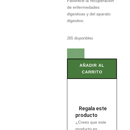
Favorece la recuperación
de enfermedades
digestivas y del aparato
digestivo.
265 disponibles
ROMERO
60
gr
AÑADIR AL
cantidad
CARRITO
Regala este
producto
¿Crees que este
producto es