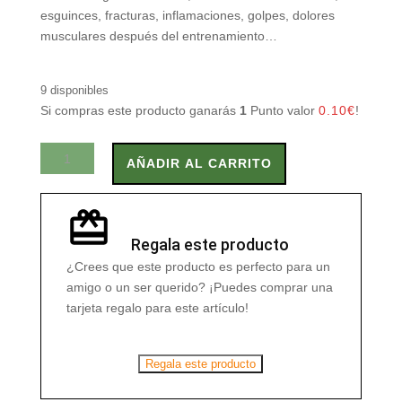
esguinces, fracturas, inflamaciones, golpes, dolores
musculares después del entrenamiento…
9 disponibles
Si compras este producto ganarás
1
Punto valor
0.10
€
!
RHATMA
AÑADIR AL CARRITO
FORTE
50
ml
cantidad
Regala este producto
¿Crees que este producto es perfecto para un
amigo o un ser querido? ¡Puedes comprar una
tarjeta regalo para este artículo!
Regala este producto