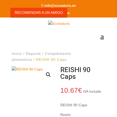
info@econaturis.es
RECOMENDAR A UN AMIGO
0 elementos
Inicio
/
Deporte
/
Complemento
alimenticio
/ REISHI 90 Caps
REISHI 90
Caps
10.67
€
IVA Incluido
REISHI 90 Caps
Reishi.