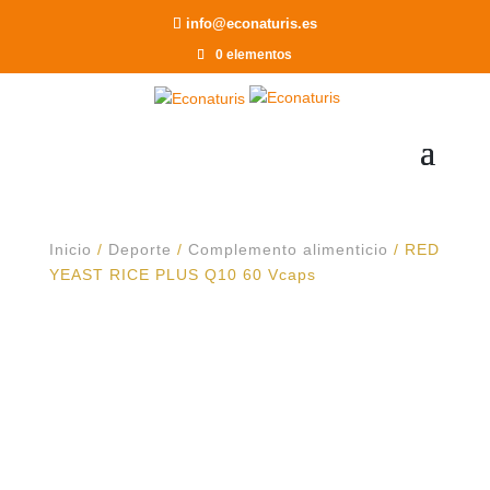
Recomendar a un Amigo
info@econaturis.es
0 elementos
Inicio
/
Deporte
/
Complemento alimenticio
/ RED
YEAST RICE PLUS Q10 60 Vcaps