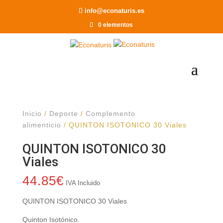
Recomendar a un Amigo
info@econaturis.es
0 elementos
Inicio
/
Deporte
/
Complemento
alimenticio
/ QUINTON ISOTONICO 30 Viales
QUINTON ISOTONICO 30
Viales
44.85
€
IVA Incluido
QUINTON ISOTONICO 30 Viales
Quinton Isotónico.