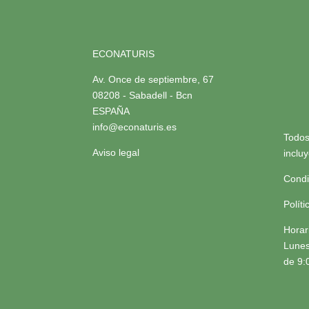
ECONATURIS
Av. Once de septiembre, 67
08208 - Sabadell - Bcn
ESPAÑA
info@econaturis.es
Todos
Aviso legal
inclu
Condi
Polít
Horar
Lunes
de 9: