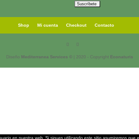
Shop
Mi cuenta
Checkout
Contacto
Diseño
Mediterranea Services ©
| 2020 - Copyright
Econaturis
uario en nuestra web. Si sigues utilizando este sitio asumiremos que 