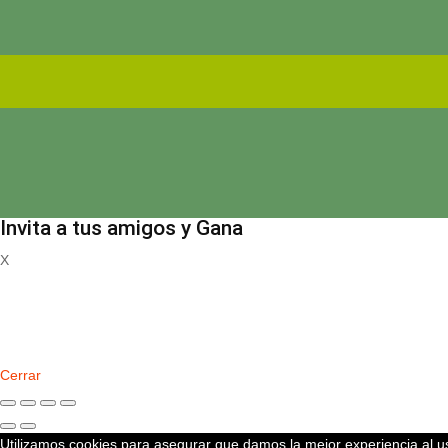
Invita a tus amigos y Gana
X
Registrate
Cerrar
Utilizamos cookies para asegurar que damos la mejor experiencia al us